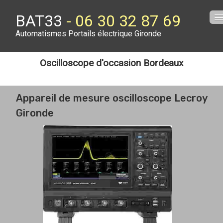
BAT33
- 06 30 32 87 69
Automatismes Portails électrique Gironde
Accueil
Oscilloscope d'occasion Bordeaux
Contact
Prix Portail
Appareil de mesure oscilloscope Lecroy
Gironde
DV Cenon
Arceau