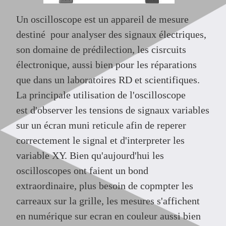
Un oscilloscope est un appareil de mesure
destiné pour analyser des signaux électriques,
son domaine de prédilection, les cisrcuits
électronique, aussi bien pour les réparations
que dans un
laboratoires RD et scientifiques.
La principale
utilisation de l'oscilloscope
est d'observer les tensions de signaux variables
sur un écran muni reticule afin de reperer
correctement le signal et d'interpreter les
variable XY.
Bien qu'aujourd'hui les
oscilloscopes ont faient un bond
extraordinaire, plus besoin de copmpter les
carreaux sur la grille, les mesures s'affichent
en numérique sur ecran en couleur aussi bien