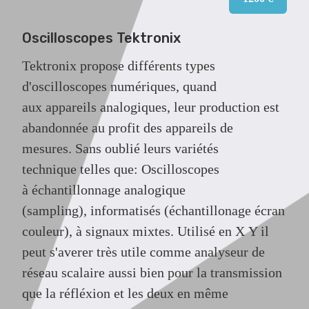
Oscilloscopes Tektronix
Tektronix propose différents types
d'oscilloscopes numériques, quand
aux appareils analogiques, leur production est
abandonnée au profit des appareils de
mesures. Sans oublié leurs variétés
technique telles que: Oscilloscopes
à échantillonnage analogique
(sampling), informatisés (échantillonage écran
couleur), à signaux mixtes. Utilisé en X Y il
peut s'averer très utile comme analyseur de
réseau scalaire aussi bien pour la transmission
que la réfléxion et les deux en même